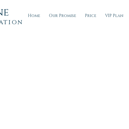
ne
Home
Our Promise
Price
VIP Plan
ation