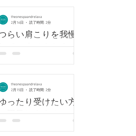
の方は、お早めのご予約を。 完全個室
川崎アロマ高評価サロン♪【完全個室】
頭・首・肩・内臓・骨盤・脚まで、そ
の静かな空間で、上質な休息時間をお
カスタムメイドメニュー充実☆全ての
れぞれ対応するポイントが足裏に集ま
theonespaandrelaxa
過ごしください。 ★★★★ブログ担
enu均一価格◎ 川崎西口徒歩7分.尻手
り、今の体の状態が現れやすいのが特
2月16日
読了時間: 2分
当 大沢★★★★★★ 〈探していた
8分バス停目の前 ★★★★★★★★★★
徴です。 【ふくらはぎ】 全身の血液や
つらい肩こりを我慢
のはこの贅沢〉じっくり圧のリンパオ
皆さんこんにちは♪ 今日は「切り干し大
リンパを心臓へ押し戻すポンプの役割
イルマッサージ 当サロンオリジナ
根の日」だそうです！ 切り干し大根の
を担うことから 「第二の心臓」とも呼
していませんか？
ル、 自慢の手技で本格ヘッドス
普及を目的に業界団体が制定した記念
ばれています。 ここが硬くなると巡り
日です。 由来は主に次の2つ。 2月：寒
が滞りやすくなり、冷え・むくみ・だ
川崎アロマ高評価サロン♪【完全個室】
く乾燥する時期で、切り干し大根づく
るさ・疲労感へと繋がります。 【脛ま
カスタムメイドメニュー充実☆全ての
りの最盛期 17日：「いいな（17）」
わりの違和感や張り】 坐骨神経の影響
enu均一価格◎ 川崎西口徒歩7分.尻手
＝“いい菜”という語呂合わせで、大根
や下半身の疲れ、姿勢のクセが関係し
8分バス停目の前 ★★★★★★★★★★
（菜）を表現 つまり、**「旬の時期 ×
theonespaandrelaxa
ているケースも多く見られます。 デス
つらい肩こりを我慢していませんか？
2月15日
読了時間: 2分
語呂合わせ」**で2月17日になっていま
クワークや冷えが気になる方ほど、反
デスクワークやスマホ時間が増えるほ
す。 面白いですね。 内側からは食事か
ゆったり受けたい方
応が出やすい部分です。 忙しい方でも
ど、首・肩まわりは固まりやすくなり
ら、身体の外側からはリンパケアで。
安心。 40分のショートコースでも、必
ます。 そのままにしておくと、頭の重
へ平日おすすめ
巡りを整える習慣を少しずつ付けまし
要なポイントを絞って集中ケアが
さや疲れの抜けにくさにもつながるこ
ょう。 ★★★★ブログ担当
とも。 アロマリンパマッサージは、香
川崎アロマ高評価サロン♪【完全個室】
★★★★★★ 〈探していたのはこの贅
りのリラックス効果とオイルトリート
カスタムメイドメニュー充実☆全ての
沢〉じっくり圧のリンパオイルマッサ