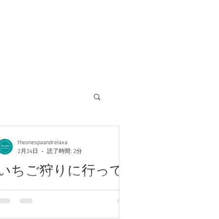
theonespaandrelaxa
2月24日
読了時間: 2分
いちご狩りに行って
きました♪
川崎アロマ高評価サロン♪【完全個室】