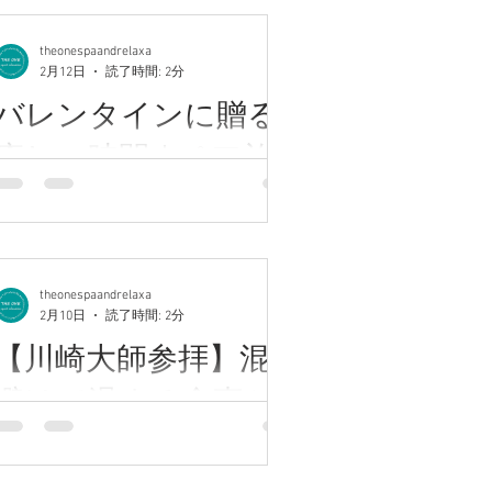
たら、お気軽にお問い合わせくださ
川崎アロマ高評価サロン♪【完全個室】
す。 寒さや疲れ、デスクワークで固ま
い。 直前でもご案内できる場合がござ
カスタムメイドメニュー充実☆全ての
りやすい ・肩や首のこり ・背中の張り
theonespaandrelaxa
います。 皆さまのご来店を心よりお待
enu均一価格◎ 川崎西口徒歩7分.尻手
・脚のむくみや冷え こうした不調は、
2月12日
読了時間: 2分
ちしております。 ★★★★ブログ担
8分バス停目の前 ★★★★★★★★★★
体の巡りが滞っているサイン。 寒い季
バレンタインに贈る
当 高橋★★★★ 〈探していたのは
足裏には全身につながる反射区が集ま
節は体もこわばりやすく、肩や首の緊
この贅沢〉じっくり圧のリンパオイル
っており、足ツボで刺激することで内
癒しの時間｜ペア施術
張、むくみや冷えを感じやすい時期。
マッサージ 当サロンオリジナル
側の巡りが整いやすくなります。 その
だからこそ、ゆるめて巡りを整えるケ
状態でアロマリンパマッサージを行う
も受付中
アが大切です！ アロマリンパトリート
と、リンパの流れや血行がさらにスム
メントは、 筋肉の緊張をゆるめながら
ーズになり、施術後の軽さや温まり方
川崎アロマ高評価サロン♪【完全個室】
リンパの流れを整え、回復しやすい体
に違いが出ます。 特に、 ・冷えやむく
カスタムメイドメニュー充実☆全ての
づくりをサポートします。 日常の緊張
みが気になる ・疲れが抜けにくい ・肩
theonespaandrelaxa
enu均一価格◎ 川崎西口徒歩7分.尻手
から解き放たれ、体がリセットされて
2月10日
読了時間: 2分
こり・首こりがつらい といった方は、
8分バス停目の前 ★★★★★★★★★★
いくような時間。 頑張る毎日に、静か
足元から整えてから全身を流すことで
【川崎大師参拝】混雑
今週末はバレンタイン。 少し気温もあ
に寄り添うメンテナンスとし
体感がぐっと高まります。 足ツボで巡
たたかくなり、外に出やすい週末にな
避けて温まる食事と
りのスイッチを入れ アロマリンパマッ
りそうですね。 大切な人へ想いを届け
サージで老廃物の排出を促すことで 肩
る方も、自分へのご褒美を考える方も
リラックス冬
こりや首こりにもアプローチ。 脚だけ
多い時期です。 寒さでこわばっていた
でなく全身のバランスが整いやすくな
体も、ゆるみ始めるこのタイミング。