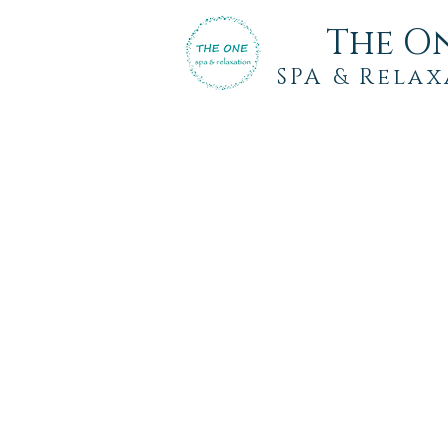
The O
SPA
& Relax