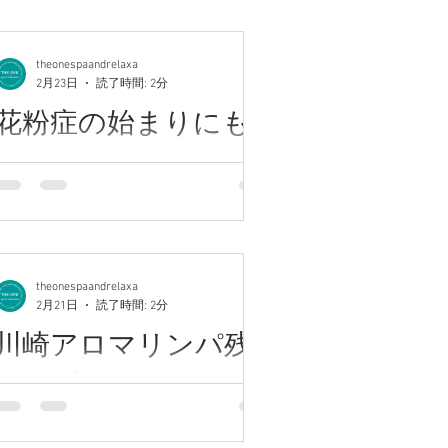
カスタムメイドメニュー充実☆全ての
enu均一価格◎ 川崎西口徒歩7分.尻手
8分バス停目の前 ★★★★★★★★★★
theonespaandrelaxa
ここ最近すっかり暖かくなりましたね♪
2月23日
読了時間: 2分
久しぶりのお出かけで千葉館山までい
花粉症の始まりにも◎
ちご狩りに行ってきました。 市場には
出回らない変わった品種もあり楽しめ
アロマオイルトリー
ました。 中には3つ分くらいの大きいハ
トメント
ート型のいちごもありました。 お腹い
っぱいになるまでいちごを堪能してき
川崎アロマ高評価サロン♪【完全個室】
ました。 ★★★★ブログ担当 桑原
カスタムメイドメニュー充実☆全ての
★★★★★★ 〈探していたのはこの贅
theonespaandrelaxa
enu均一価格◎ 川崎西口徒歩7分.尻手
沢〉じっくり圧のリンパオイルマッサ
2月21日
読了時間: 2分
8分バス停目の前 ★★★★★★★★★★
ージ 当サロンオリジナル、 自慢の手
川崎アロマリンパ残
少しずつ暖かくなり、春の気配を感じ
技で本格ヘッドスパ体感!上質な休息時
るこの時期。 同時に、くしゃみ・鼻の
間ご堪能* 【ザ ワンスパ】で検索♪
りわずか
ムズムズ・頭の重だるさなど、花粉症
【インスタ】the one spa and relaxation
の不調を感じ始める方も増えてきま
フォローミー♪♪ 【ホットペッパービュ
川崎アロマ高評価サロン♪【完全個室】
す。 花粉症はアレルギー症状だけでな
ティー】川崎駅西口 マッサージ でチェ