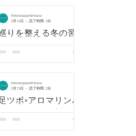
メントで筋肉をやわらかくほぐし、滞
enu均一価格◎ 川崎西口徒歩7分.尻手
ージ 当サロンオリジナル、自慢の手
りがちなリンパや血流をゆっくり整え
8分バス停目の前 ★★★★★★★★★★
技で本格ヘッドスパ体感!上質な休息時
theonespaandrelaxa
ていきます。 「肩が軽い」「呼吸がし
いつもご利用ありがとうございます。
間ご堪能* 【ザ ワンスパ】で検索♪
2月14日
読了時間: 2分
やすい」 そんな感覚をぜひ体感してく
今週は平日のご予約枠にまだ空きがご
【インスタ】the one spa and relaxation
巡りを整える冬の習慣
ださい。 慢性的な肩こりでお悩みの方
ざいます。 比較的ゆったりご案内しや
フォローミー♪♪ 【ホットペッパービュ
へ。 自分のためのメンテナンス時間を
すい週です。 落ち着いた時間帯にゆっ
ティー】川崎駅西口 マッサージ でチェ
川崎アロマ高評価サロン♪【完全個室】
つくりませんか。 ★★★★ブログ担
くり施術を受けたい方、 お身体の疲れ
ック
カスタムメイドメニュー充実☆全ての
当 桑原★★★★★★ 〈探していたの
を整えたい方におすすめです。 慢性的
enu均一価格◎ 川崎西口徒歩7分.尻手
はこの贅沢〉じっくり圧のリンパオイ
な肩こりや首の重だるさ、疲れが抜け
8分バス停目の前 ★★★★★ 冬のオリ
ルマッサージ 当サロンオリジナル、
にくいと感じている方は、 筋肉の緊張
ンピック 冬のスポーツは、つい見入っ
自慢の手技で本格ヘッドスパ体感!上質
や血行不良が原因になりやすいと言わ
てしまいます。 寒さの中で身体を極限
theonespaandrelaxa
な休息時間ご堪能* 【ザ ワンスパ】で
れています。 アロマリンパトリートメ
2月13日
読了時間: 2分
まで使いながら魅せる姿に、毎回心が
 【インスタ】the one spa and
ントでは、オイルのなめらかな手技で
動かされます。 全身のバランス感覚や
足ツボ×アロマリンパ
relaxation フォローミー♪♪ 【ホットペッ
肩まわりをゆっくりほぐし、 巡りを整
柔軟性、瞬発力が求められる競技。 強
パービュティー】川崎駅西口
えていきます。 香りに包まれながら、
マッサージで 高まる
い緊張の中で体をコントロールし、最
深くリラックスできる時間をお過ごし
高のパフォーマンスを引き出すには、
相乗効果
ください。 ご予約状況は日々変動いた
日頃のケアが欠かせません。 これは私
します。 気になるお時間がございまし
たちの日常の体にも同じことが言えま