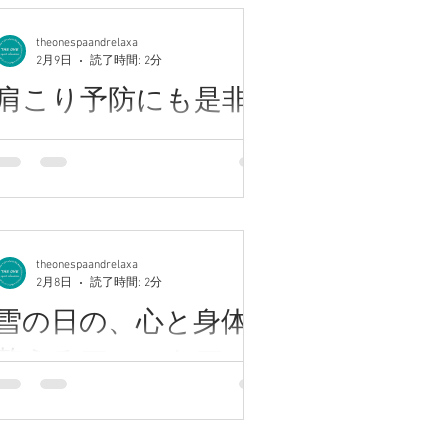
川崎アロマ高評価サロン♪【完全個室】
り 施術後は身体の内側から温まるよう
血行不良や肩こり、むくみ、疲れの蓄
カスタムメイドメニュー充実☆全ての
な感覚に。 リラクゼーションとしての
積を感じやすくなる季節でもありま
theonespaandrelaxa
enu均一価格◎ 川崎西口徒歩7分.尻手
心地よさはもちろん、慢性的な肩こ
2月9日
読了時間: 2分
す。 そんな時こそ、アロマリンパで巡
8分バス停目の前 ★★★★★★★★★★
り・首こり、日々の疲労ケアや体調管
りを整えるケアがおすすめ。 香りに包
肩こり予防にも是非♪
やっと予定が合い、2月に川崎大師へ年
理としてもおすすめの組み合わせで
まれながらリンパを流すことで体の緊
明けのお参りに行ってきました。 1月の
す。その日の状態に合わせて、足ツボ
張がゆるみ、心までふっと軽くなりま
川崎アロマ高評価サロン♪【完全個室】
賑わいが落ち着いた時期だったことも
とアロマリンパマッサージを組み合わ
す。 忙しい毎日の中で後回しになりが
カスタムメイドメニュー充実☆全ての
あり、境内はとても静かで、 自然と呼
せたコースをご提案しています。 ★★
ちな「自分をいたわる時間」。 やさし
enu均一価格◎ 川崎西口徒歩7分.尻手
吸が深くなるような心地よい時間に。
い香りに包まれるひとときは、小さな
8分バス停目の前 ★★★★★★★★★★
参拝後は、お客様に教えていただいた
ご褒美にも。 バレンタインは、癒しを
寒さやデスクワーク、スマホ時間の増
唐揚げそばで有名な「みしまや」さん
贈る日。 誰かのためにも、自分のため
加で起こりやすい肩こり。 つらくなる
へ。残念ながら唐揚げは売り切れ。 し
theonespaandrelaxa
にも。 今週末はペア施術が可能なお時
2月8日
読了時間: 2分
前の「予防ケア」として、アロマリン
かし鍋焼きうどんがとても美味しく と
間枠に空きがあります！ アロマリンパ
パがおすすめです。 アロマオイルを使
ても寒い日だったので、温かい食事で
雪の日の、心と身体を
で、心ほどける週末を過ごしてみませ
ったリンパトリートメントは、 筋肉の
身体がしっかり温まりました。 帰り道
整えるアロマケア
んか。 ★★★★ブログ担当 高橋
緊張をやわらげながら血行を促進し、
には「甘い和」さんのとろあま大学芋
★★★★ 〈探していたのはこの贅沢〉
老廃物の排出をサポート。肩まわりが
も。 1日20食限定の一品がちょうど残
じっくり圧のリンパオイルマッサージ
川崎アロマ高評価サロン♪【完全個室】
こり固まる前に流れを整えることで、
っていて、嬉しいひとときでした。人
カスタムメイドメニュー充実☆全ての
重だるさや疲れを感じにくい状態へ導
の少ない時期のお参りは、混雑もなく