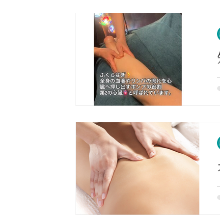
く、 
m
痛 ・なん
m