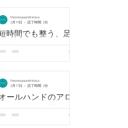
カスタムメイドメニュー充実☆全ての
・自律神経の乱れ ・首肩こり ・頭
ックして下さい♪♪♪ ・アクセス：川崎駅
enu均一価格◎ 川崎西口徒歩7分.尻手
となく続く倦怠感 など、全身
西口徒歩７分尻手駅徒歩８分バス停幸
8分バス停目の前 ★★★★★★★★★★
の不調につながることも。 そんな“花粉
theonespaandrelaxa
２丁目すぐ。 魚屋路（ととやみち）の
今日から3連休。 寒暖差や気圧の影響で
2月19日
読了時間: 2分
症の始まり”におすすめなのが【アロマ
交差点付近。 ・営業時間：10:00～
自律神経が乱れやすく、 首肩こり・頭
オイルトリートメント】です。 当サロ
短時間でも整う、足裏
20:30 ・LINE ID 【@131rw
痛・むくみ・倦怠感を感じる方が増え
ンは【女性専用／完全個室】。 周りを
ています。 川崎駅西口徒歩7分、完全個
ケア
気にせず、深く呼吸しながらお過ごし
室のリラクゼーションサロンでは、 ア
いただけます。 花粉症シーズンこそ、
ロマリンパマッサージを中心に、大人
川崎アロマ高評価サロン♪【完全個室】
身体を緩めて巡りを整えることが大
女性のお身体に寄り添う施術をご提供
カスタムメイドメニュー充実☆全ての
切。 本格アロマリンパで、つらい季節
しております。 じっくり圧で巡りを整
enu均一価格◎ 川崎西口徒歩7分.尻手
を少しでも快適に過ごしませんか。 川
えるオイルリンパマッサージは、 深い
8分バス停目の前 ★★★★ 当サロンで
崎でアロマオイルトリートメント・リ
theonespaandrelaxa
リラックスと血行促進、自律神経ケア
は、足ツボやドライヘッドスパはオプ
ンパマッサージをお探しの方は、ぜひ
2月17日
読了時間: 2分
にもおすすめです。 ヘッドスパや足ツ
ションメニューとしてご用意していま
一度ご相談ください。 春を心地よく迎
オールハンドのアロ
ボとの組み合わせも人気。 本日のロン
すが、 その日のお体の状態やご希望を
える準備を、一緒に整えていきましょ
グコースは満席となりました。 明日以
丁寧にお伺いし、 全身コースに取り入
マリンパで、巡りを
う。 ★★★★ブログ担当 桑原
降のご予約枠も残りわずかとなってお
れることで、より深く不調へアプロー
★★★★★★ 〈探していたのはこの贅
整えるケアを。
ります。 川崎でアロママッサージ・リ
チできます。 【足裏】 体全体につなが
沢〉じっくり圧のリンパ
ンパマッサージ・ヘッドスパをお探し
る反射区があるといわれています。