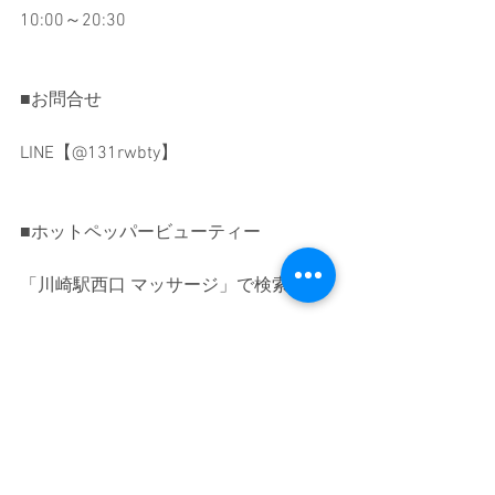
10:00～20:30
■お問合せ
LINE【@131rwbty】
■ホットペッパービューティー
「川崎駅西口 マッサージ」で検索
#川崎リンパマッサージ
#川崎アロママッサージ
#川崎ヘッドスパ