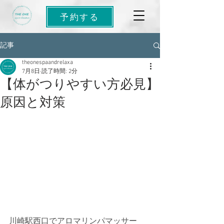
予約する
記事
theonespaandrelaxa
7月8日
読了時間: 2分
【体がつりやすい方必見】
原因と対策
川崎駅西口でアロマリンパマッサー