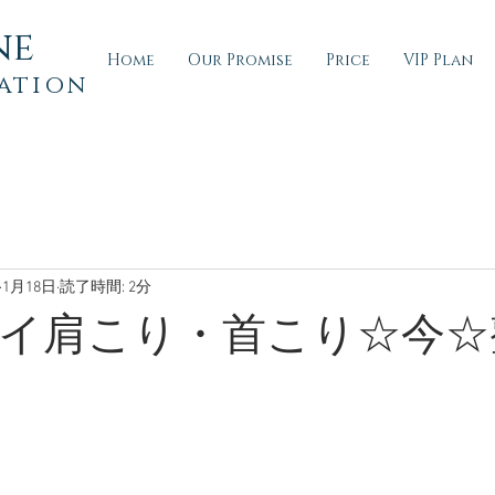
ne
Home
Our Promise
Price
VIP Plan
ation
1月18日
読了時間: 2分
イ肩こり・首こり☆今☆