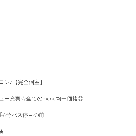
ロン♪【完全個室】
ー充実☆全てのmenu均一価格◎ 
手8分バス停目の前
★