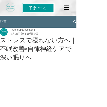
予約する
記事
theonespaandrelaxa
5月28日
読了時間: 2分
ストレスで寝れない方へ｜
不眠改善×自律神経ケアで
深い眠りへ