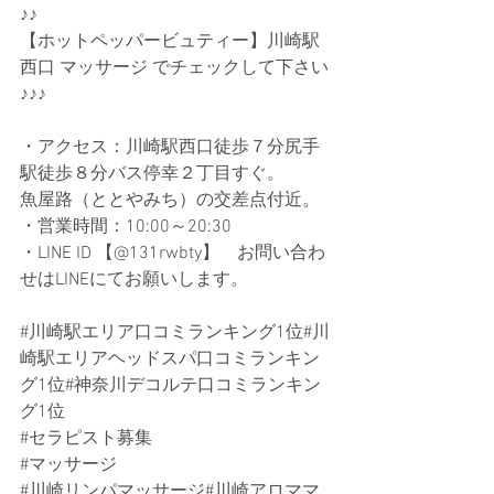
♪♪ 
【ホットペッパービュティー】川崎駅
西口 マッサージ でチェックして下さい
♪♪♪ 
・アクセス：川崎駅西口徒歩７分尻手
駅徒歩８分バス停幸２丁目すぐ。
魚屋路（ととやみち）の交差点付近。
・営業時間：10:00～20:30
・LINE ID 【@131rwbty】　お問い合わ
せはLINEにてお願いします。
#川崎駅エリア口コミランキング1位
#川
崎駅エリアヘッドスパ口コミランキン
グ1位#神奈川デコルテ口コミランキン
グ1位
#セラピスト募集
#マッサージ
#川崎リンパマッサージ
#川崎アロママ