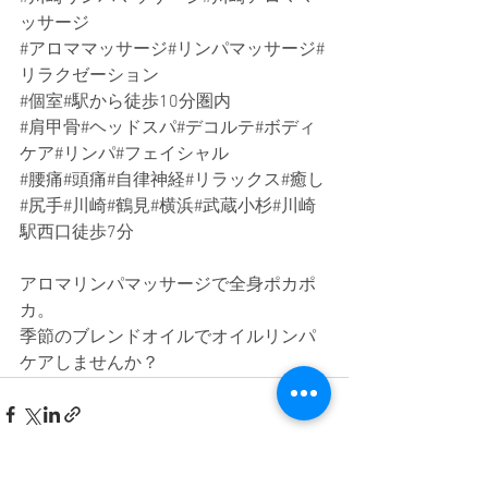
ッサージ
#アロママッサージ
#リンパマッサージ#
リラクゼーション
#個室
#駅から徒歩10分圏内
#肩甲骨
#ヘッドスパ#デコルテ#ボディ
ケア#リンパ#フェイシャル
#腰痛
#頭痛#自律神経#リラックス#癒し
#尻手
#川崎#鶴見#横浜#武蔵小杉#川崎
駅西口徒歩7分
アロマリンパマッサージで全身ポカポ
カ。
季節のブレンドオイルでオイルリンパ
ケアしませんか？