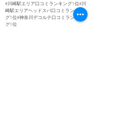
#川崎駅エリア口コミランキング1位
#川
崎駅エリアヘッドスパ口コミランキン
グ1位#神奈川デコルテ口コミランキン
グ1位
#セラピスト募集
#マッサージ
#川崎リンパマッサージ
#川崎アロママ
ッサージ
#アロママッサージ
#リンパマッサージ#
リラクゼーション
#個室
#駅から徒歩10分圏内
#肩甲骨
#ヘッドスパ#デコルテ#ボディ
ケア#リンパ#フェイシャル