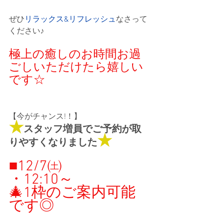
ぜひ
リラックス&リフレッシュ
なさって
ください♪
極上の癒しのお時間お過
ごしいただけたら嬉しい
です☆
【今がチャンス!！】
★
スタッフ増員でご予約が取
★
りやすくなりました
■12/7㈯
・12:10
～
🎄1枠のご案内可能
です◎