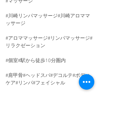
#マッサージ
#川崎リンパマッサージ
#川崎アロママ
ッサージ
#アロママッサージ
#リンパマッサージ#
リラクゼーション
#個室
#駅から徒歩10分圏内
#肩甲骨
#ヘッドスパ#デコルテ#ボディ
ケア#リンパ#フェイシャル
#腰痛
#頭痛#自律神経#リラックス#癒し
#尻手
#川崎#鶴見#横浜#武蔵小杉#川崎
駅西口徒歩7分