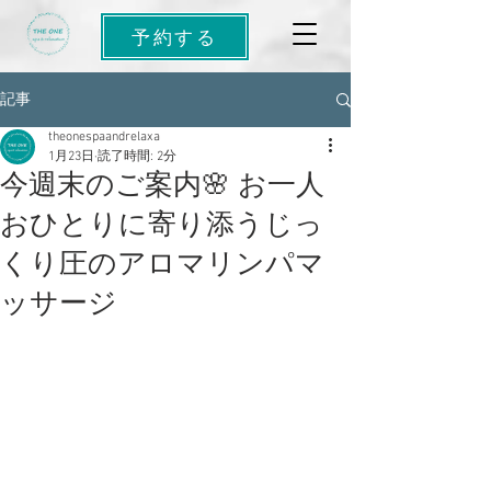
予約する
記事
theonespaandrelaxa
1月23日
読了時間: 2分
今週末のご案内🌸 お一人
おひとりに寄り添うじっ
くり圧のアロマリンパマ
ッサージ