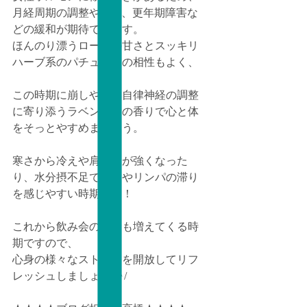
月経周期の調整やPMS、更年期障害な
どの緩和が期待できます。 
ほんのり漂うローズの甘さとスッキリ
ハーブ系のパチュリとの相性もよく、
この時期に崩しやすい自律神経の調整
に寄り添うラベンダーの香りで心と体
をそっとやすめましょう。
寒さから冷えや肩凝りが強くなった
り、水分摂不足でむくやリンパの滞り
を感じやすい時期です！
これから飲み会の機会も増えてくる時
期ですので、
心身の様々なストレスを開放してリフ
レッシュしましょう^^/