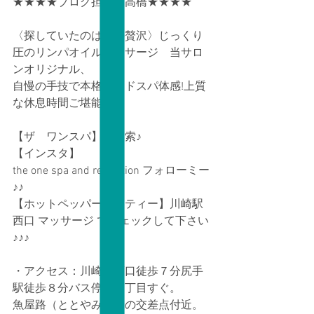
★★★★ブログ担当　高橋★★★★
〈探していたのはこの贅沢〉じっくり
圧のリンパオイルマッサージ　当サロ
ンオリジナル、
自慢の手技で本格ヘッドスパ体感!上質
な休息時間ご堪能*
【ザ　ワンスパ】で検索♪ 
【インスタ】
the one spa and relaxation フォローミー
♪♪ 
【ホットペッパービュティー】川崎駅
西口 マッサージ でチェックして下さい
♪♪♪ 
・アクセス：川崎駅西口徒歩７分尻手
駅徒歩８分バス停幸２丁目すぐ。
魚屋路（ととやみち）の交差点付近。