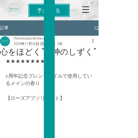
予約する
記事
theonespaandrelaxa
2025年11月26日
読了時間: 2分
心をほどく”女神のしずく”
★★★★★★★★★★
6周年記念ブレンドオイルで使用してい
るメインの香り
【ローズアブソリュート】