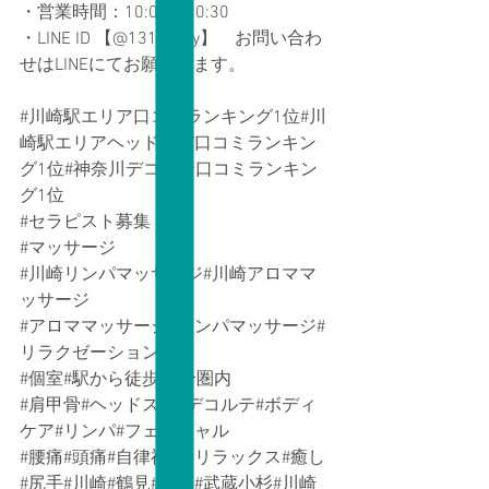
・営業時間：10:00～20:30
・LINE ID 【@131rwbty】　お問い合わ
せはLINEにてお願いします。
#川崎駅エリア口コミランキング1位
#川
崎駅エリアヘッドスパ口コミランキン
グ1位#神奈川デコルテ口コミランキン
グ1位
#セラピスト募集
#マッサージ
#川崎リンパマッサージ
#川崎アロママ
ッサージ
#アロママッサージ
#リンパマッサージ#
リラクゼーション
#個室
#駅から徒歩10分圏内
#肩甲骨
#ヘッドスパ#デコルテ#ボディ
ケア#リンパ#フェイシャル
#腰痛
#頭痛#自律神経#リラックス#癒し
#尻手
#川崎#鶴見#横浜#武蔵小杉#川崎