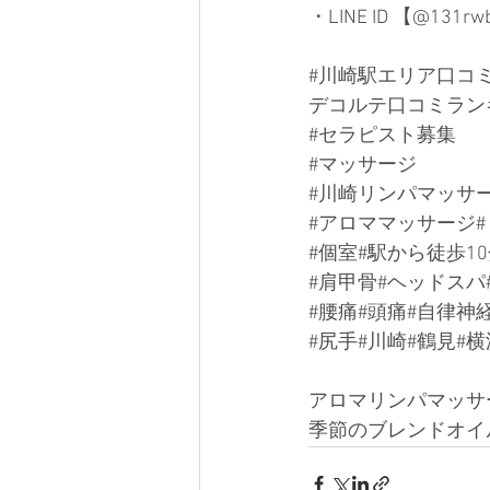
・LINE ID 【@1
#川崎駅エリア口コ
デコルテ口コミラン
#セラピスト募集
#マッサージ
#川崎リンパマッサ
#アロママッサージ
#個室
#駅から徒歩1
#肩甲骨
#ヘッドスパ
#腰痛
#頭痛#自律神
#尻手
#川崎#鶴見#
アロマリンパマッサ
季節のブレンドオイ