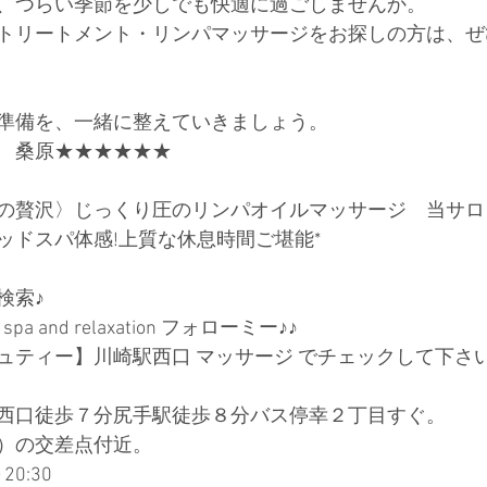
、つらい季節を少しでも快適に過ごしませんか。
トリートメント・リンパマッサージをお探しの方は、ぜ
準備を、一緒に整えていきましょう。
　桑原★★★★★★
の贅沢〉じっくり圧のリンパオイルマッサージ　当サロ
ッドスパ体感!上質な休息時間ご堪能*
索♪ 
pa and relaxation フォローミー♪♪ 
ティー】川崎駅西口 マッサージ でチェックして下さい♪
西口徒歩７分尻手駅徒歩８分バス停幸２丁目すぐ。
）の交差点付近。
0:30