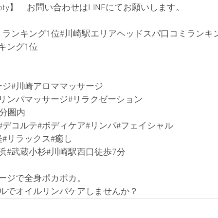
31rwbty】　お問い合わせはLINEにてお願いします。
ミランキング1位
#川崎駅エリアヘッドスパ口コミランキン
キング1位
ージ
#川崎アロママッサージ
#リンパマッサージ#リラクゼーション
0分圏内
#デコルテ#ボディケア#リンパ#フェイシャル
経#リラックス#癒し
横浜#武蔵小杉#川崎駅西口徒歩7分
ージで全身ポカポカ。
ルでオイルリンパケアしませんか？