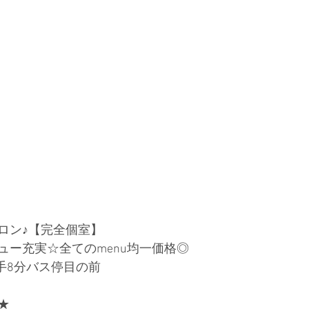
ロン♪【完全個室】
ー充実☆全てのmenu均一価格◎ 
手8分バス停目の前
★