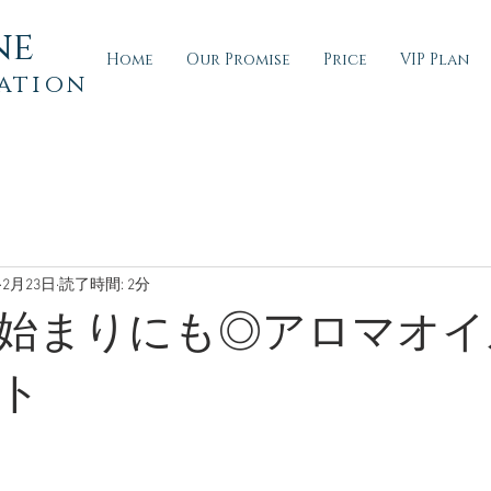
ne
Home
Our Promise
Price
VIP Plan
ation
2月23日
読了時間: 2分
始まりにも◎アロマオイ
ト