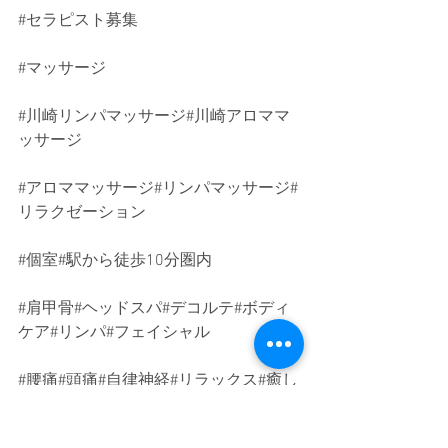
#セラピスト募集
#マッサージ
#川崎リンパマッサージ
#川崎アロママ
ッサージ
#アロママッサージ
#リンパマッサージ#
リラクゼーション
#個室
#駅から徒歩10分圏内
#肩甲骨
#ヘッドスパ#デコルテ#ボディ
ケア#リンパ#フェイシャル
#腰痛
#頭痛#自律神経#リラックス#癒し
#尻手
#川崎#鶴見#横浜#武蔵小杉#川崎