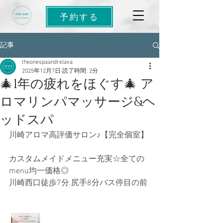
予約する
記事
theonespaandrelaxa
2025年12月7日
読了時間: 2分
🎄1年の疲れをほぐす🎄 ア
ロマリンパマッサージ&ヘ
ッドスパ
川崎アロマ高評価サロン♪【完全個室】
カスタムメイドメニュー充実☆全ての
menu均一価格◎ 
川崎西口徒歩7分.尻手8分バス停目の前